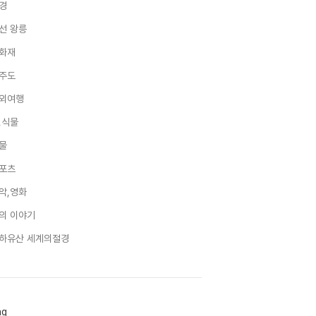
경
선 왕릉
화재
주도
외여행
,식물
물
포츠
악,영화
의 이야기
하유산 세계의절경
ag