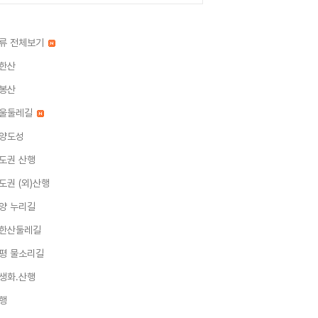
류 전체보기
한산
봉산
울둘레길
양도성
도권 산행
도권 (외)산행
양 누리길
한산둘레길
평 물소리길
생화.산행
행