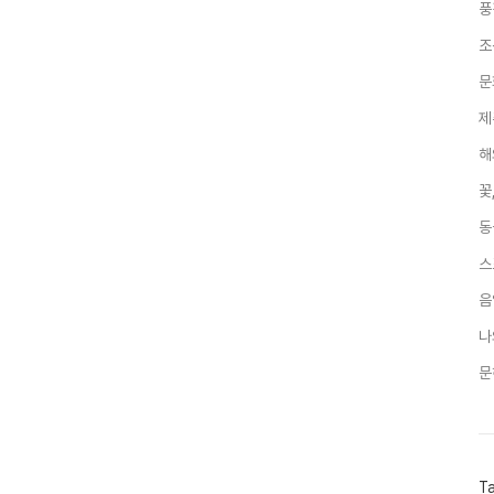
풍
조
문
제
해
꽃
동
스
음
나
문
T