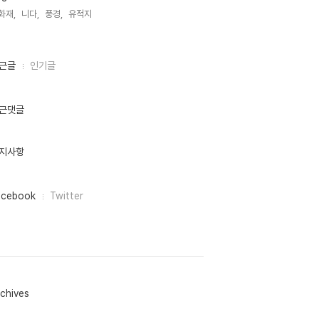
화재,
니다,
풍경,
유적지,
근글
인기글
근댓글
지사항
acebook
Twitter
chives