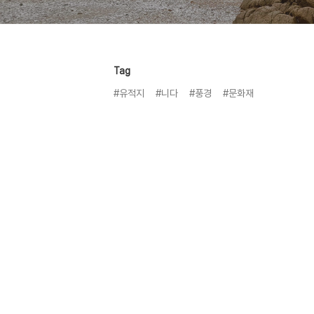
Tag
#유적지
#니다
#풍경
#문화재